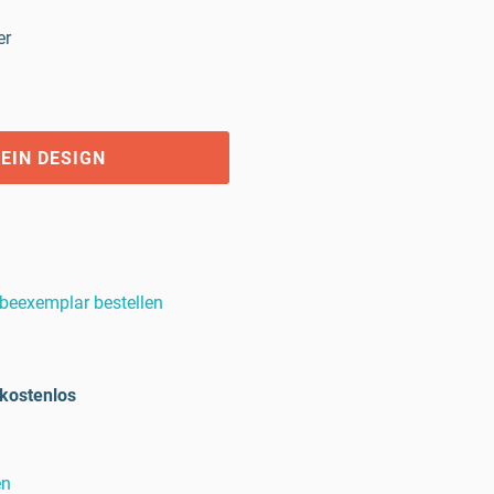
er
EIN DESIGN
beexemplar bestellen
kostenlos
en