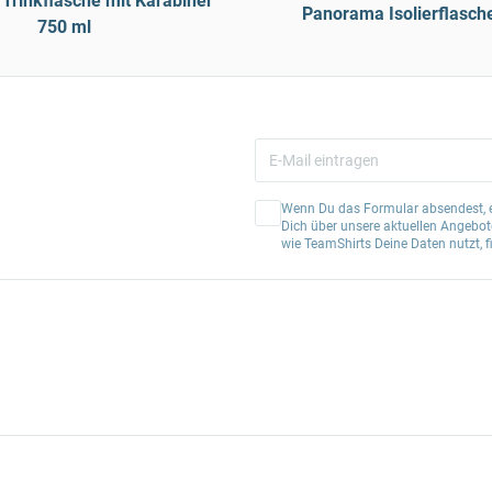
rinkflasche mit Karabiner
Panorama Isolierflasch
750 ml
Wenn Du das Formular absendest, er
Dich über unsere aktuellen Angebote
wie TeamShirts Deine Daten nutzt, f