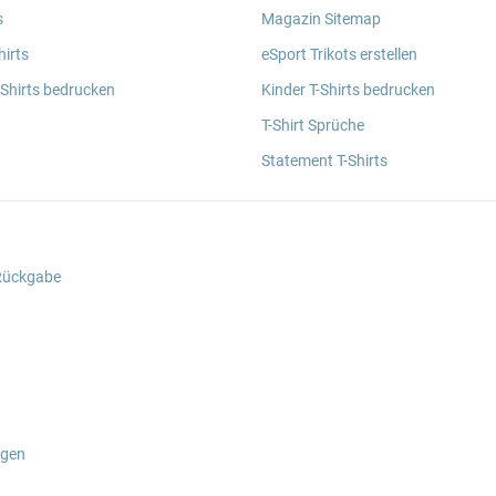
s
Magazin Sitemap
irts
eSport Trikots erstellen
 Shirts bedrucken
Kinder T-Shirts bedrucken
T-Shirt Sprüche
Statement T-Shirts
 Rückgabe
ngen