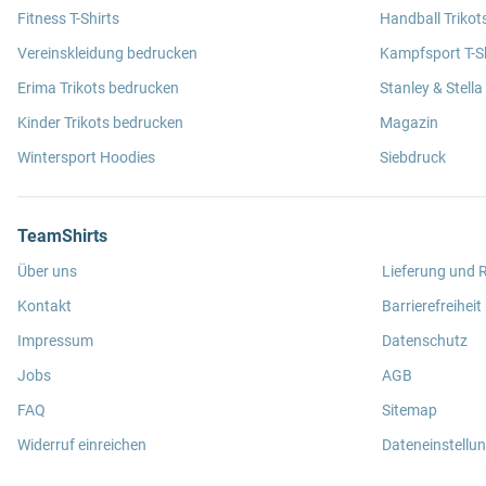
Fitness T-Shirts
Handball Trikot
Vereinskleidung bedrucken
Kampfsport T-Sh
Erima Trikots bedrucken
Stanley & Stella
Kinder Trikots bedrucken
Magazin
Wintersport Hoodies
Siebdruck
TeamShirts
Über uns
Lieferung und
Kontakt
Barrierefreiheit
Impressum
Datenschutz
Jobs
AGB
FAQ
Sitemap
Widerruf einreichen
Dateneinstellu