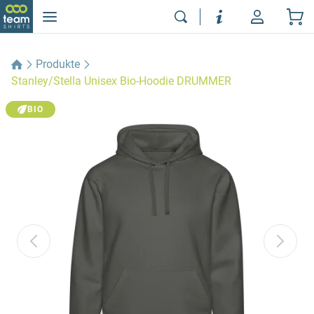
Produkte
Stanley/Stella Unisex Bio-Hoodie DRUMMER
BIO