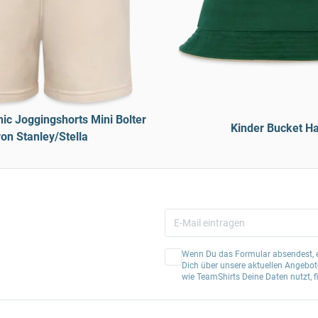
ic Joggingshorts Mini Bolter
Kinder Bucket Ha
on Stanley/Stella
Wenn Du das Formular absendest, er
Dich über unsere aktuellen Angebote
wie TeamShirts Deine Daten nutzt, f