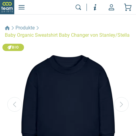
Produkte
Baby Organic Sweatshirt Baby Changer von Stanley/Stella
BIO