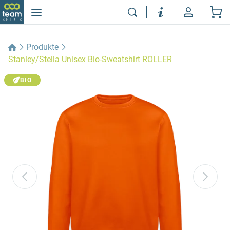
Produkte
Stanley/Stella Unisex Bio-Sweatshirt ROLLER
BIO