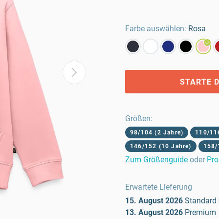
Farbe auswählen:
Rosa
STARTE D
Größen
:
98/104 (2 Jahre)
110/116
146/152 (10 Jahre)
158/
Zum Größenguide
oder
Pro
Erwartete Lieferung
15. August 2026
Standard
13. August 2026
Premium