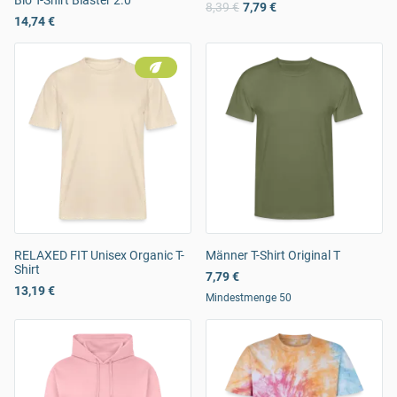
Bio T-Shirt Blaster 2.0
8,39 €
7,79 €
14,74 €
RELAXED FIT Unisex Organic T-
Männer T-Shirt Original T
Shirt
7,79 €
13,19 €
Mindestmenge 50