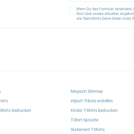
Wenn Du das Formular absendest, er
Dich über unsere aktuellen Angebote
wie TeamShirts Deine Daten nutzt, f
s
Magazin Sitemap
irts
eSport Trikots erstellen
 Shirts bedrucken
Kinder T-Shirts bedrucken
T-Shirt Sprüche
Statement T-Shirts