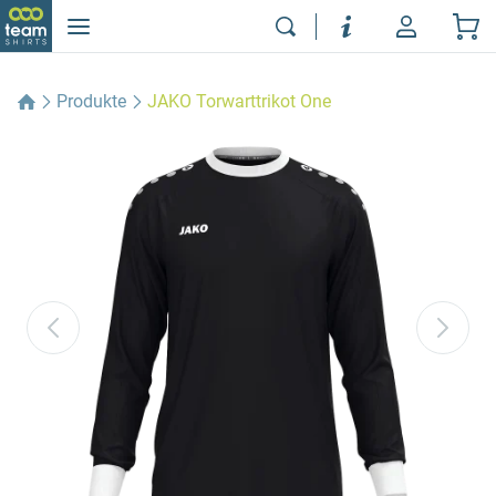
Produkte
JAKO Torwarttrikot One