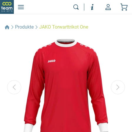
Produkte
JAKO Torwarttrikot One