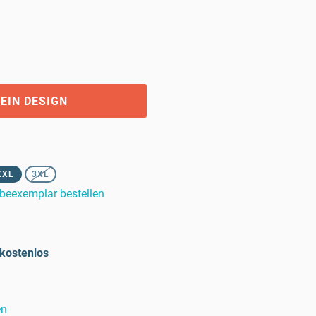
EIN DESIGN
XXL
3XL
beexemplar bestellen
kostenlos
en