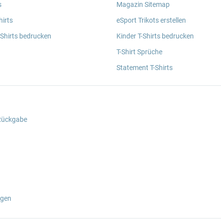
s
Magazin Sitemap
irts
eSport Trikots erstellen
 Shirts bedrucken
Kinder T-Shirts bedrucken
T-Shirt Sprüche
Statement T-Shirts
 Rückgabe
ngen