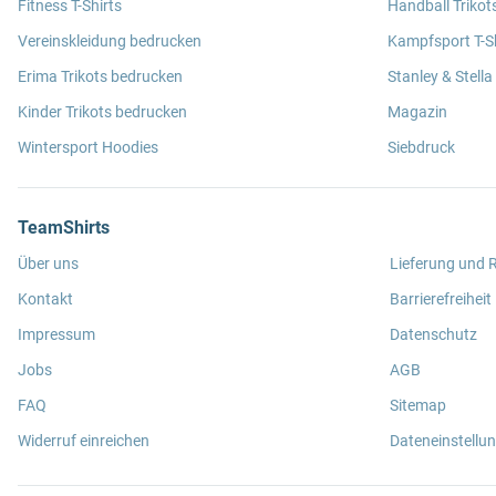
Fitness T-Shirts
Handball Trikot
Vereinskleidung bedrucken
Kampfsport T-Sh
Erima Trikots bedrucken
Stanley & Stella
Kinder Trikots bedrucken
Magazin
Wintersport Hoodies
Siebdruck
TeamShirts
Über uns
Lieferung und
Kontakt
Barrierefreiheit
Impressum
Datenschutz
Jobs
AGB
FAQ
Sitemap
Widerruf einreichen
Dateneinstellu