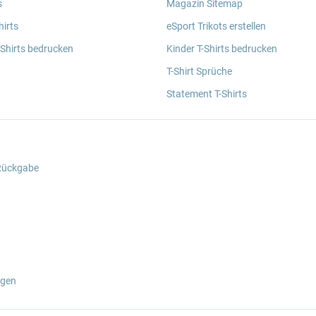
s
Magazin Sitemap
irts
eSport Trikots erstellen
 Shirts bedrucken
Kinder T-Shirts bedrucken
T-Shirt Sprüche
Statement T-Shirts
 Rückgabe
ngen