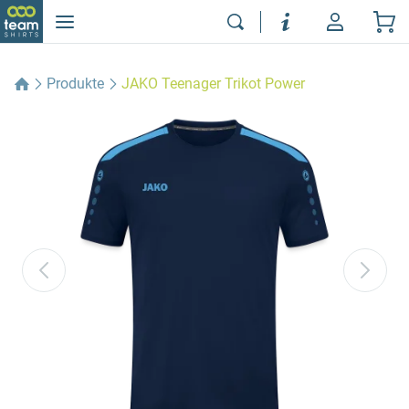
Produkte
JAKO Teenager Trikot Power