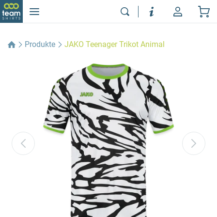
Produkte
JAKO Teenager Trikot Animal