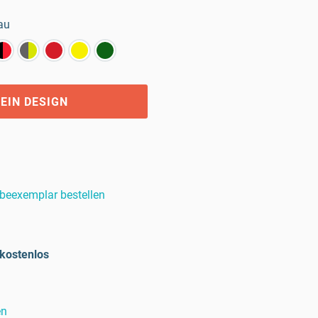
au
EIN DESIGN
beexemplar bestellen
kostenlos
en