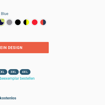
 Blue
EIN DESIGN
XXL
3XL
4XL
beexemplar bestellen
kostenlos