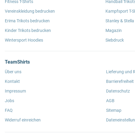
Fitness T-Shirts
Handball Trikot
Vereinskleidung bedrucken
Kampfsport T-Sh
Erima Trikots bedrucken
Stanley & Stella
Kinder Trikots bedrucken
Magazin
Wintersport Hoodies
Siebdruck
TeamShirts
Über uns
Lieferung und
Kontakt
Barrierefreiheit
Impressum
Datenschutz
Jobs
AGB
FAQ
Sitemap
Widerruf einreichen
Dateneinstellu