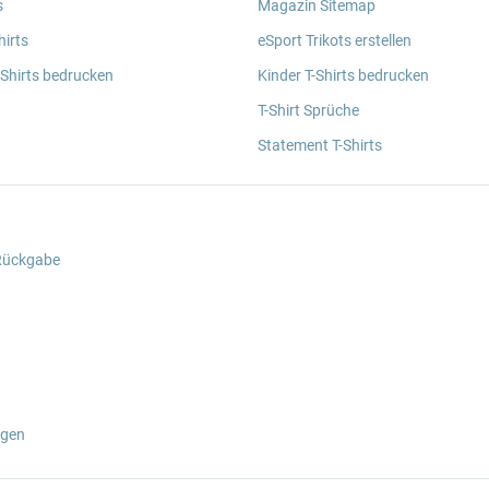
s
Magazin Sitemap
irts
eSport Trikots erstellen
 Shirts bedrucken
Kinder T-Shirts bedrucken
T-Shirt Sprüche
Statement T-Shirts
 Rückgabe
ngen