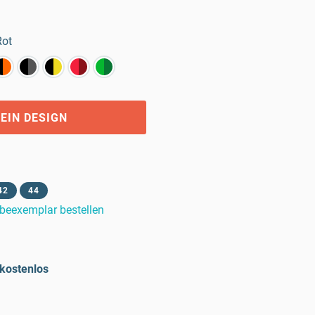
Rot
EIN DESIGN
42
44
beexemplar bestellen
kostenlos