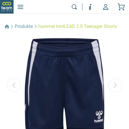
Produkte
hummel hmlLEAD 2.0 Teenager Shorts