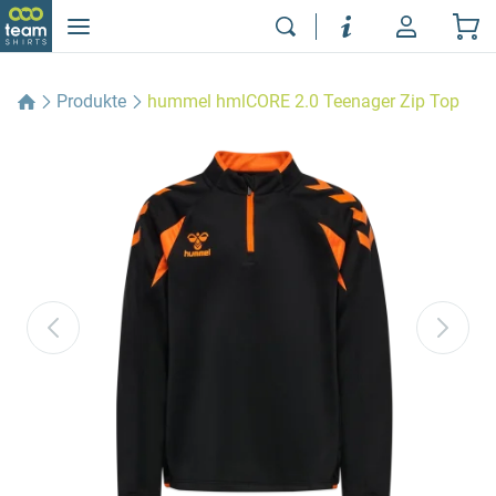
Produkte
hummel hmlCORE 2.0 Teenager Zip Top