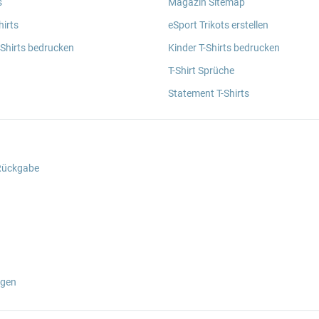
s
Magazin Sitemap
irts
eSport Trikots erstellen
 Shirts bedrucken
Kinder T-Shirts bedrucken
T-Shirt Sprüche
Statement T-Shirts
 Rückgabe
ngen