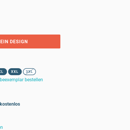
EIN DESIGN
XL
XXL
3XL
beexemplar bestellen
kostenlos
en