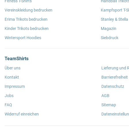
Fitness T-Shirts
Handball Trikot
Vereinskleidung bedrucken
Kampfsport T-Sh
Erima Trikots bedrucken
Stanley & Stella
Kinder Trikots bedrucken
Magazin
Wintersport Hoodies
Siebdruck
TeamShirts
Über uns
Lieferung und
Kontakt
Barrierefreiheit
Impressum
Datenschutz
Jobs
AGB
FAQ
Sitemap
Widerruf einreichen
Dateneinstellu