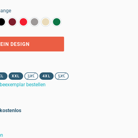
lange
EIN DESIGN
XL
XXL
3XL
4XL
5XL
beexemplar bestellen
kostenlos
en