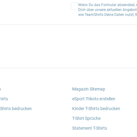
Wenn Du das Formular absendest, er
Dich über unsere aktuellen Angebote
wie TeamShirts Deine Daten nutzt, f
s
Magazin Sitemap
irts
eSport Trikots erstellen
 Shirts bedrucken
Kinder T-Shirts bedrucken
T-Shirt Sprüche
Statement T-Shirts