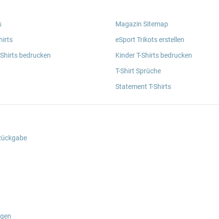
s
Magazin Sitemap
irts
eSport Trikots erstellen
 Shirts bedrucken
Kinder T-Shirts bedrucken
T-Shirt Sprüche
Statement T-Shirts
 Rückgabe
ngen