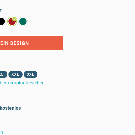
t
EIN DESIGN
XL
XXL
3XL
beexemplar bestellen
kostenlos
en