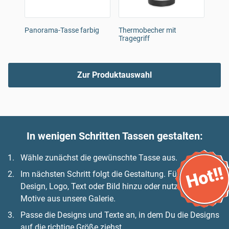
Panorama-Tasse farbig
Thermobecher mit
Tass
Tragegriff
Zur Produktauswahl
In wenigen Schritten Tassen gestalten:
Wähle zunächst die gewünschte Tasse aus.
Hot!!
Im nächsten Schritt folgt die Gestaltung. Füge Dein
Design, Logo, Text oder Bild hinzu oder nutze einfach
Motive aus unsere Galerie.
Passe die Designs und Texte an, in dem Du die Designs
auf die richtige Größe ziehst.