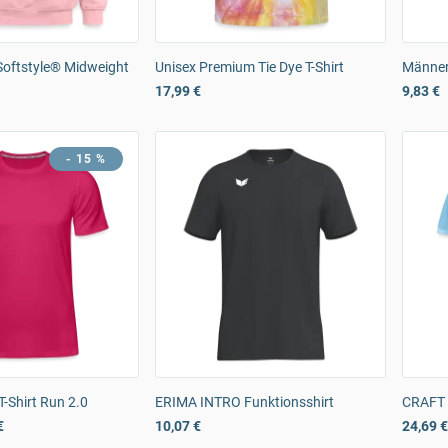
Softstyle® Midweight
Unisex Premium Tie Dye T-Shirt
Männer
17,99 €
9,83 €
- 15 %
-Shirt Run 2.0
ERIMA INTRO Funktionsshirt
CRAFT 
€
10,07 €
24,69 €