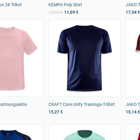
n 28 Trikot
KEMPA Poly Shirt
JAKO T-
12,99 €
11,69 €
17,54 €
t atmungsaktiv
CRAFT Core Unify Trainings-T-Shirt
JAKO Tr
15,27 €
15,14 €