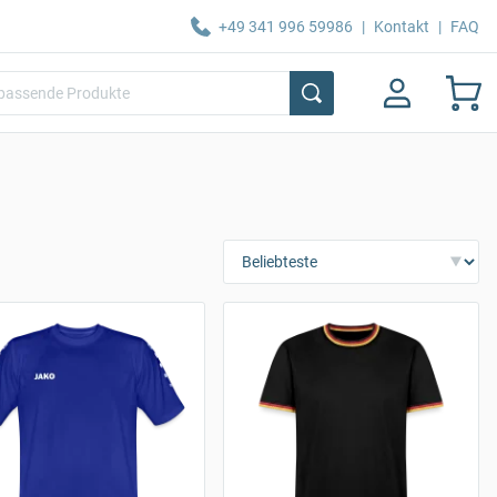
+49 341 996 59986
|
Kontakt
|
FAQ