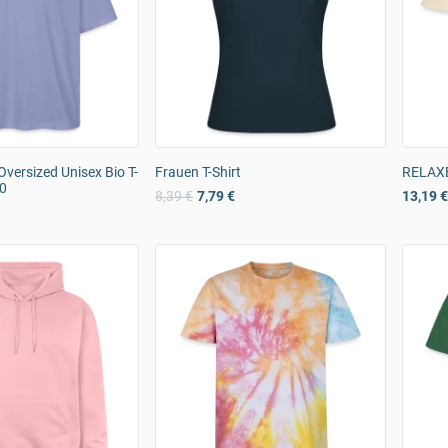
Oversized Unisex Bio T-
Frauen T-Shirt
RELAXED
.0
8,39 €
7,79 €
13,19 €