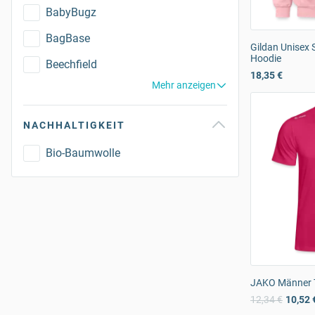
BabyBugz
BagBase
Gildan Unisex 
Hoodie
Beechfield
18,35 €
Mehr anzeigen
NACHHALTIGKEIT
Bio-Baumwolle
JAKO Männer T
12,34 €
10,52 