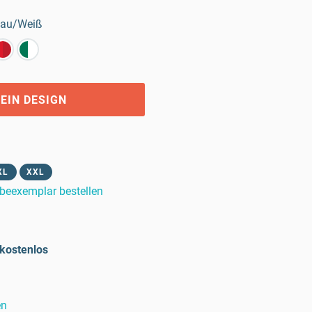
au/Weiß
EIN DESIGN
XL
XXL
beexemplar bestellen
kostenlos
en