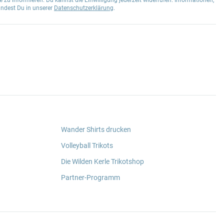
 zu informieren. Du kannst die Einwilligung jederzeit widerrufen. Informationen,
indest Du in unserer
Datenschutzerklärung
.
Wander Shirts drucken
Volleyball Trikots
Die Wilden Kerle Trikotshop
Partner-Programm