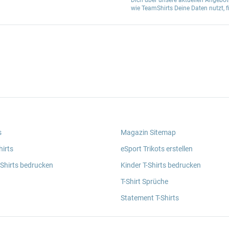
Dich über unsere aktuellen Angebote
wie TeamShirts Deine Daten nutzt, f
s
Magazin Sitemap
irts
eSport Trikots erstellen
 Shirts bedrucken
Kinder T-Shirts bedrucken
T-Shirt Sprüche
Statement T-Shirts