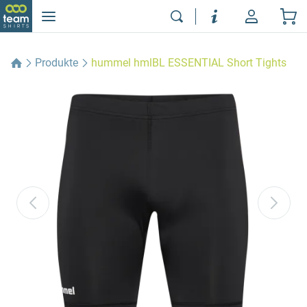
Produkte
hummel hmlBL ESSENTIAL Short Tights