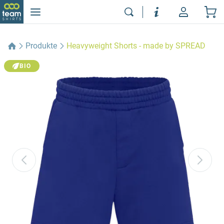
Produkte
Heavyweight Shorts - made by SPREAD
BIO