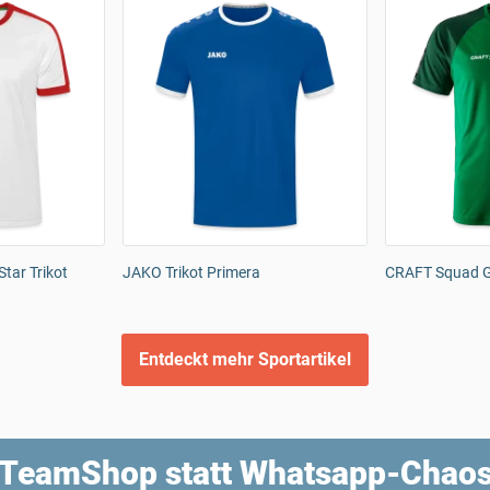
tar Trikot
JAKO Trikot Primera
CRAFT Squad Go
Entdeckt mehr Sportartikel
TeamShop statt Whatsapp-Chao