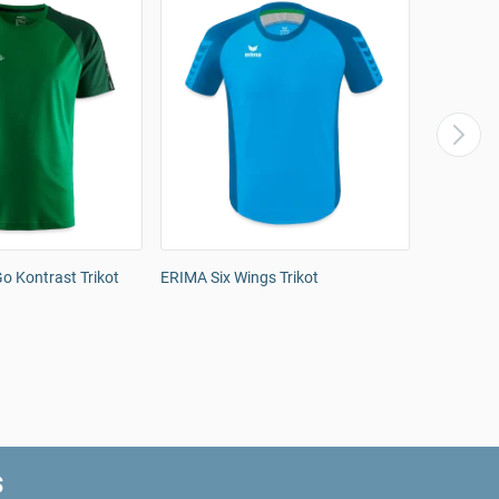
 Kontrast Trikot
ERIMA Six Wings Trikot
JAKO Triko
s