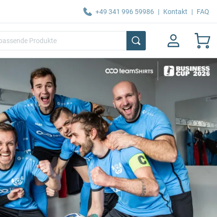
+49 341 996 59986
|
Kontakt
|
FAQ